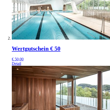
Wertgutschein € 50
€
50,00
Detail